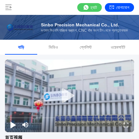
চ্যাট
যোগাযোগ
Sinbo Precision Mechanical Co., Ltd.
গুণমান সিএনসি যান্ত্রিক যন্ত্রাংশ, CNC বাঁক অংশ চীন থেকে প্রস্তুতকারক
বাড়ি
ভিডিও
প্লেলিস্ট
ওয়েবসাইট
首页视频