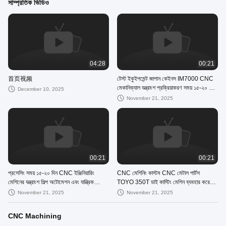
সাম্প্রতিক ভিডিও
04:28
00:21
首页视频
টেস্ট ইকুইপমেন্ট জাপান কেইনস IM7000 CNC
মেকানিক্যাল যন্ত্রাংশ প্রক্রিয়াকরণ সময় ১৫-২০ দিন,
December 10, 2025
যন্ত্রাংশের উপর নির্ভর করে। নির্ভুল CNC উপাদান
November 21, 2025
00:21
00:21
প্রসেসিং সময় ১৫-২০ দিন CNC ইঞ্জিনিয়ারিং
CNC মেশিনিং কাস্টম CNC মেটাল পার্টস
মেশিনের যন্ত্রাংশ শিল্প অটোমেশন এবং যান্ত্রিক
TOYO 350T ডাই কাস্টিং মেশিন ব্যবহার করে
সিস্টেমের জন্য কাস্টম উপাদান
তৈরি করা হয়েছে নির্ভুলভাবে তৈরি করা মেটাল উপাদান
November 21, 2025
November 21, 2025
CNC Machining