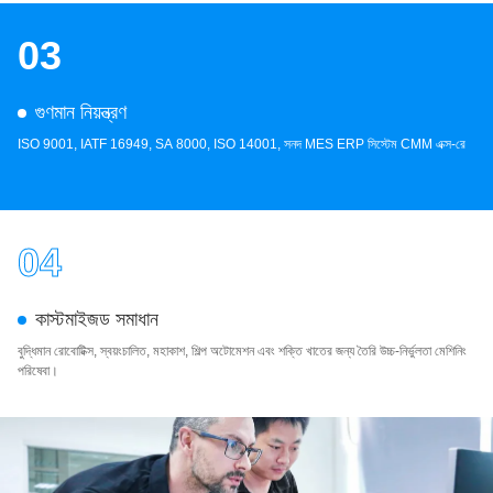
03
গুণমান নিয়ন্ত্রণ
ISO 9001, IATF 16949, SA 8000, ISO 14001, সনদ MES ERP সিস্টেম CMM এক্স-রে
04
কাস্টমাইজড সমাধান
বুদ্ধিমান রোবোটিক্স, স্বয়ংচালিত, মহাকাশ, শিল্প অটোমেশন এবং শক্তি খাতের জন্য তৈরি উচ্চ-নির্ভুলতা মেশিনিং
পরিষেবা।