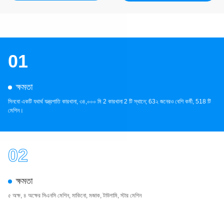
01
ক্ষমতা
সিনবো একটি যথার্থ যন্ত্রপাতি কারখানা, ৩৪,০০০ মি 2 কারখানা 2 টি স্থানে; 63২ জনেরও বেশি কর্মী, 518 টি
মেশিন।
02
ক্ষমতা
৫ অক্ষ, ৪ অক্ষের সিএনসি মেশিন, মাকিনো, মজাক, টাউগামি, স্টার মেশিন