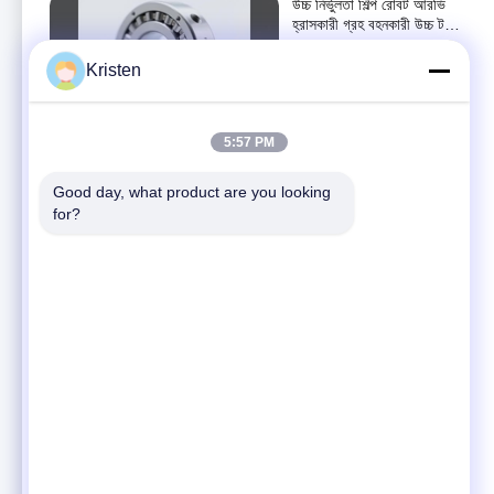
উচ্চ নির্ভুলতা শিল্প রোবট আরভি
হ্রাসকারী গ্রহ বহনকারী উচ্চ টর্ক
উচ্চ অনমনীয়তা যথার্থ যন্ত্রপাতি
সিএনসি যান্ত্রিক যন্ত্রাংশ
Kristen
September 05, 2025
00:22
5:57 PM
ওমনি হুইল নাইলন রোলার উচ্চ
নির্ভুলতা উচ্চ পরিধান প্রতিরোধের
সার্ভিস রোবট চ্যাসিসের জন্য
Good day, what product are you looking 
সিএনসি যান্ত্রিক যন্ত্রাংশ
কাস্টমাইজড
for?
September 08, 2025
00:22
এপিআই এএসটিএম স্ট্যান্ডার্ড উচ্চ
নির্ভুলতা ভালভ শরীর CNC যন্ত্র
কাস্টম সার্ভিস জন্য বল গেট এবং
CNC মিলিং যন্ত্রাংশ
গোলক ভালভ
September 05, 2025
00:43
অ্যালুমিনিয়াম কাস্টম CNC
মেশিনে তৈরি যন্ত্রাংশ, যা জটিল
শিল্প উপাদান উৎপাদনের জন্য
সিএনসি যান্ত্রিক যন্ত্রাংশ
উপযুক্ত পলিশিং ক্ষমতা প্রদান