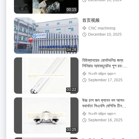
December 10, 2024
00:15
首页视频
CNC machining
December 10, 2025
04:28
হিউম্যানয়েড রোবটগুলির জন্য
লিনিয়ার অ্যাকচুয়েটর পুশ রড:
নির্ভুল পাওয়ার সমাধান
সিএনসি যান্ত্রিক যন্ত্রাংশ
September 17, 2025
00:22
উচ্চ চাপ জল ক্যানন নল আসন
যথার্থতা সিএনসি মেশিনিং চীন
বিশেষ রোবট জন্য
সিএনসি যান্ত্রিক যন্ত্রাংশ
বিস্ফোরণপ্রতিরোধী উদ্ধার
September 16, 2025
এয়ারস্পেস
00:25