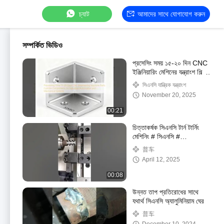
চ্যাট
আমাদের সাথে যোগাযোগ করুন
সম্পর্কিত ভিডিও
প্রসেসিং সময় ১৫-২০ দিন CNC
ইঞ্জিনিয়ারিং মেশিনের যন্ত্রাংশ শিল্প
অটোমেশন এবং যান্ত্রিক সিস্টেমের
সিএনসি যান্ত্রিক যন্ত্রাংশ
জন্য কাস্টম উপাদান
November 20, 2025
00:21
চিত্তাকর্ষক সিএনসি টার্ন টার্নিং
মেশিনিং # সিএনসি #
সিএনসিটার্নিং # সিএনসি মেশিনিং
普车
# মেশিনিং # উত্পাদন # ওএম
April 12, 2025
00:08
উন্নত তাপ প্রতিরোধের সাথে
যথার্থ সিএনসি অ্যালুমিনিয়াম ঘের
普车