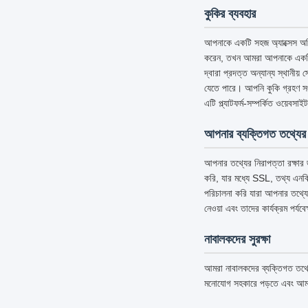
কুকির ব্যবহার
আপনাকে একটি সহজ অ্যাক্সেস অভিজ্ঞ
করেন, তখন আমরা আপনাকে একটি ব্য
দ্বারা প্রদত্ত অন্যান্য স্থানীয
যেতে পারে। আপনি কুকি গ্রহণ সং
এটি প্ল্যাটফর্ম-সম্পর্কিত ওয়েবস
আপনার ব্যক্তিগত তথ্যের স
আপনার তথ্যের নিরাপত্তা রক্ষার জন
করি, যার মধ্যে SSL, তথ্য এনক্রি
পরিচালনা করি যারা আপনার তথ্যের স
নেওয়া এবং তাদের কার্যক্রম পর্যবে
নাবালকদের সুরক্ষা
আমরা নাবালকদের ব্যক্তিগত তথ
মনোযোগ সহকারে পড়তে এবং আমাদ