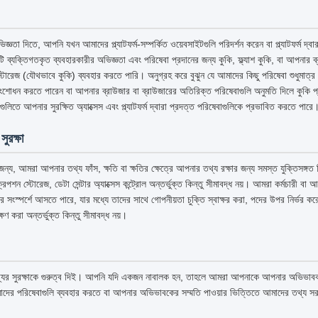
তা দিতে, আপনি যখন আমাদের প্ল্যাটফর্ম-সম্পর্কিত ওয়েবসাইটগুলি পরিদর্শন করেন বা প্ল্যাটফর্ম দ্বার
ক্তিগতকৃত ব্যবহারকারীর অভিজ্ঞতা এবং পরিষেবা প্রদানের জন্য কুকি, ফ্ল্যাশ কুকি, বা আপনার ব্রা
় স্টোরেজ (যৌথভাবে কুকি) ব্যবহার করতে পারি। অনুগ্রহ করে বুঝুন যে আমাদের কিছু পরিষেবা শুধুমাত্র
শোধন করতে পারেন বা আপনার ব্রাউজার বা ব্রাউজারের অতিরিক্ত পরিষেবাগুলি অনুমতি দিলে কুকি প্
াইটগুলিতে আপনার সুরক্ষিত অ্যাক্সেস এবং প্ল্যাটফর্ম দ্বারা প্রদত্ত পরিষেবাগুলিকে প্রভাবিত করতে পারে
ুরক্ষা
্য, আমরা আপনার তথ্য ফাঁস, ক্ষতি বা ক্ষতির ক্ষেত্রে আপনার তথ্য রক্ষার জন্য সমস্ত যুক্তিসঙ্গত নির
পশন স্টোরেজ, ডেটা সেন্টার অ্যাক্সেস কন্ট্রোল অন্তর্ভুক্ত কিন্তু সীমাবদ্ধ নয়। আমরা কর্মচারী ব
ংস্পর্শে আসতে পারে, যার মধ্যে তাদের সাথে গোপনীয়তা চুক্তি স্বাক্ষর করা, পদের উপর নির্ভর করে বিভি
ক্ষণ করা অন্তর্ভুক্ত কিন্তু সীমাবদ্ধ নয়।
্যের সুরক্ষাকে গুরুত্ব দিই। আপনি যদি একজন নাবালক হন, তাহলে আমরা আপনাকে আপনার অভিভাব
ের পরিষেবাগুলি ব্যবহার করতে বা আপনার অভিভাবকের সম্মতি পাওয়ার ভিত্তিতে আমাদের তথ্য সর