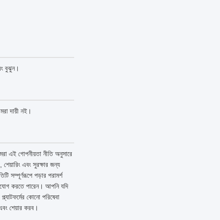
বং বুঝুন।
মরা দায়ী নই।
 আমরা এই গোপনীয়তা নীতি অনুসারে
েয়ারিং এবং সুরক্ষার জন্য
সম্পূর্ণরূপে পড়ার পরামর্শ
োগাযোগ করতে পারেন। আপনি যদি
্ল্যাটফর্মের কোনো পরিষেবা
 এবং শেয়ার করব।