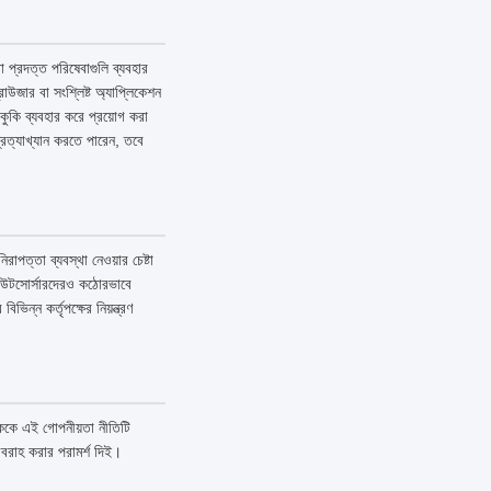
া প্রদত্ত পরিষেবাগুলি ব্যবহার
উজার বা সংশ্লিষ্ট অ্যাপ্লিকেশন
 কুকি ব্যবহার করে প্রয়োগ করা
রত্যাখ্যান করতে পারেন, তবে
।
াপত্তা ব্যবস্থা নেওয়ার চেষ্টা
া আউটসোর্সারদেরও কঠোরভাবে
ন্ন কর্তৃপক্ষের নিয়ন্ত্রণ
ককে এই গোপনীয়তা নীতিটি
বরাহ করার পরামর্শ দিই।