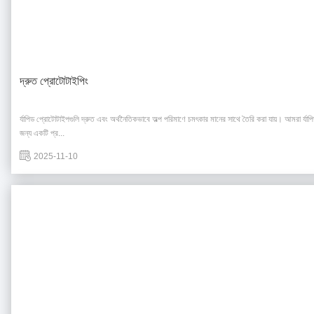
দ্রুত প্রোটোটাইপিং
র্যাপিড প্রোটোটাইপগুলি দ্রুত এবং অর্থনৈতিকভাবে অল্প পরিমাণে চমৎকার মানের সাথে তৈরি করা যায়। আমরা র্যাপিড
জন্য একটি প্র...
2025-11-10