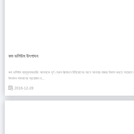
কম ভলিউম উৎপাদন
কম ভলিউম ম্যানুফ্যাকচারিং আপনাকে পূর্ণ স্কেল উত্পাদনে বিনিয়োগের আগে আপনার বাজার বিকাশ করতে সহায়তা ক
উৎপাদন সমাধানের প্রয়োজন হ...
2016-12-28