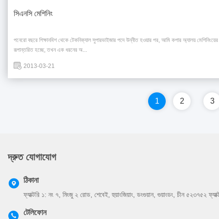
সিএনসি মেশিনিং
পনেরো বছরে শিক্ষানবিশ থেকে টেকনিক্যাল সুপারভাইজার পদে উন্নীত হওয়ার পর, আমি কপার অ্যালয় মেশিনিংয়ে
রূপান্তরিত হচ্ছে, তখন এক ধরনের অ...
2013-03-21
1
2
3
দ্রুত যোগাযোগ
ঠিকানা
ফ্যাক্টরি ১: নং ৭, মিংজু ২ রোড, শেবেই, হুয়াংজিয়াং, ডংগুয়ান, গুয়াংডং, চীন ৫২৩৭৫২ ফ্যা
টেলিফোন