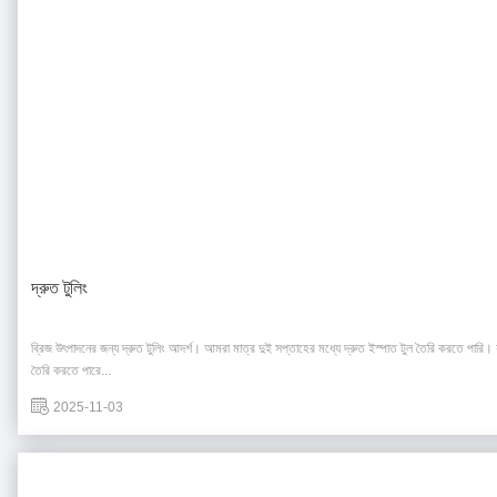
দ্রুত টুলিং
ব্রিজ উৎপাদনের জন্য দ্রুত টুলিং আদর্শ। আমরা মাত্র দুই সপ্তাহের মধ্যে দ্রুত ইস্পাত টুল তৈরি করতে পারি। র্য
তৈরি করতে পারে...
2025-11-03