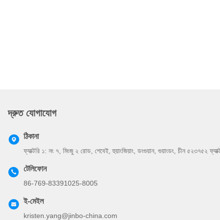
দ্রুত যোগাযোগ
ঠিকানা
ফ্যাক্টরি ১: নং ৭, মিংজু ২ রোড, শেবেই, হুয়াংজিয়াং, ডংগুয়ান, গুয়াংডং, চীন ৫২৩৭৫২ ফ্যা
টেলিফোন
86-769-83391025-8005
ই-মেইল
kristen.yang@jinbo-china.com