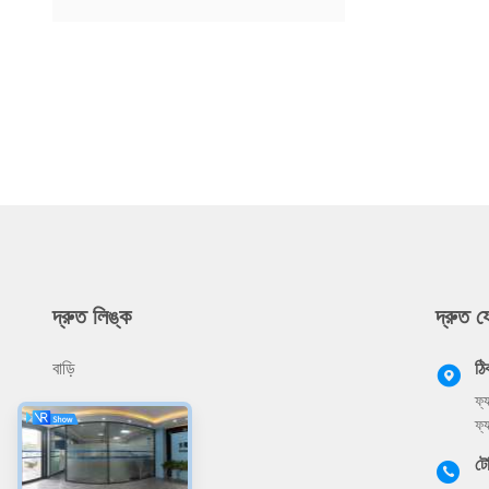
দ্রুত লিঙ্ক
দ্রুত 
বাড়ি
ঠি
ফ্
আমাদের সম্বন্ধে
ফ্
পণ্য
ট
প্রয়োগ