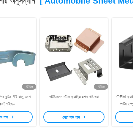
ার অনুসন্ধান
[ Automobile Sheet Meta
ভিডিও
ভিডিও
পিং বন্ডিং শীট ধাতু অংশ
স্টেইনলেস স্টীল ফ্যাব্রিকেশন পরিষেবা
OEM ফ্যাব্
 কাস্টমাইজড
পার্টস স্
াম পান
সেরা দাম পান