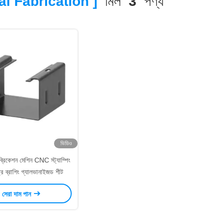
l Fabrication ]
মিল
3
পণ্য
ভিডিও
রিকেশন মেশিন CNC স্ট্যাম্পিং
প্রে ব্রাশিং গ্যালভানাইজড শীট
সেরা দাম পান