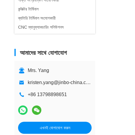
শক্তি সংগ্রহস্থল সংযোগকারী
কন্টাক্টর টার্মিনাল
ব্যাটারি টার্মিনাল সংযোগকারী
CNC ম্যানুফ্যাকচারিং সলিউশনস
আমাদের সাথে যোগাযোগ
Mrs. Yang
kristen.yang@jinbo-china.com
+86 13798898651
এখনই যোগাযোগ করুন