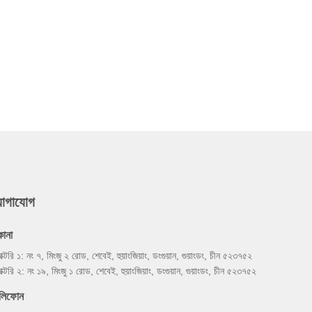
যোগাযোগ
কানা
যাক্টরি ১: নং ৭, মিংজু ২ রোড, শেবেই, হুয়াংজিয়াং, ডংগুয়ান, গুয়াংডং, চীন ৫২৩৭৫২
যাক্টরি ২: নং ১৯, মিংজু ১ রোড, শেবেই, হুয়াংজিয়াং, ডংগুয়ান, গুয়াংডং, চীন ৫২৩৭৫২
েলিফোন