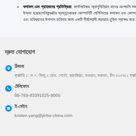
ফলাফল এবং গ্রাহকদের প্রতিক্রিয়া
: কাস্টমাইজড অ্যালুমিনিয়াম খাদের অংশগুলি স
উন্নত হয়েছেসেমিকন্ডাক্টর প্রস্তুতকারক কোম্পানিটি মেশিনিংয়ের ফলাফল এবং কোম্পা
এবং ভবিষ্যতের উপাদান চাহিদার জন্য একটি দীর্ঘমেয়াদী সরবরাহ চুক্তি স্বাক্ষর করে.
দ্রুত যোগাযোগ
ঠিকানা
ফ্যাক্টরি ১: নং ৭, মিংজু ২ রোড, শেবেই, হুয়াংজিয়াং, ডংগুয়ান, গুয়াংডং, চীন ৫২৩৭৫২ ফ্যা
টেলিফোন
86-769-83391025-8005
ই-মেইল
kristen.yang@jinbo-china.com