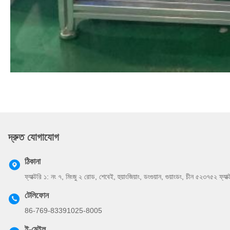
দ্রুত যোগাযোগ
ঠিকানা
ফ্যাক্টরি ১: নং ৭, মিংজু ২ রোড, শেবেই, হুয়াংজিয়াং, ডংগুয়ান, গুয়াংডং, চীন ৫২৩৭৫২ ফ্যা
টেলিফোন
86-769-83391025-8005
ই-মেইল