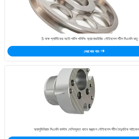
5 অক্ষ প্লাস্টিকের অটো পার্টস পলিশিং অ্যানোডাইজিং স্টেইনলেস স্টীল সিএনসি ধাতু যন
সেরা দাম পান
অ্যালুমিনিয়াম সিএনসি কাস্টম মেশিনযুক্ত ধাতব যন্ত্রাংশ স্টেইনলেস স্টীল বৈদ্যুতিক সাইকেল খ