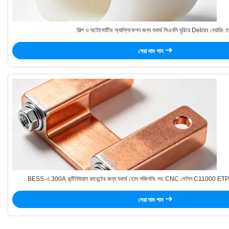
শিল্প ও অটোমোটিভ অ্যাপ্লিকেশন জন্য যথার্থ সিএনসি ঘুরিয়ে Delrin বেয়ারিং হ
সেরা দাম পান
BESS-এ 300A কন্টিনিউয়াস কারেন্টের জন্য যথার্থ হোল পজিশনিং সহ CNC মেশিন C11000 ETP কপ
সেরা দাম পান