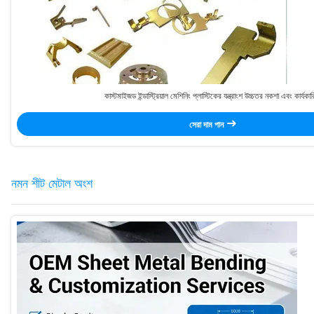
কাস্টমাইজড ইন্ডাস্ট্রিয়াল মেশিনিং প্লাস্টিকের যন্ত্রাংশ উচ্চতর নকশা এবং কার্যকার
সেরা দাম পান
নমন শীট মেটাল অংশ