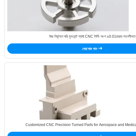
উচ্চ নির্ভুলতা ঘড়ি মুভমেন্ট শ্যাফ্ট CNC টার্নিং অংশ ±0.01mm সহনশীলতা
সেরা দাম পান
Customized CNC Precision Turned Parts for Aerospace and Medica