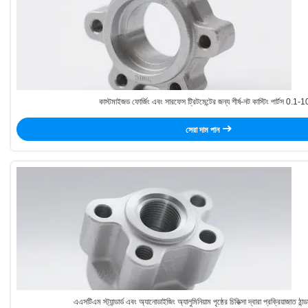
কাস্টমাইজড ফোর্জিং এবং সারফেস ট্রিটমেন্টের জন্য শীর্ষ-নট কাস্টিং পার্টস 0.1-
সেরা দাম পান
এএসটিএম স্ট্যান্ডার্ড এবং অ্যানোডাইজিং অ্যালুমিনিয়াম পৃষ্ঠের চিকিত্সা দ্বারা প্রক্রিয়াজাত ঠা