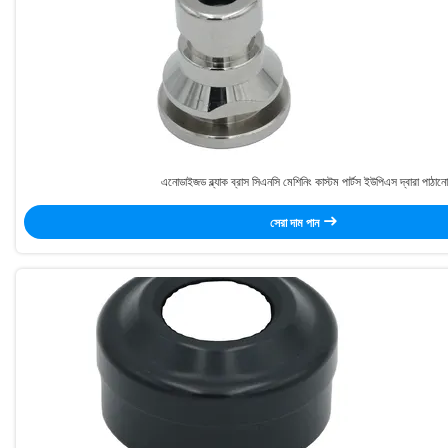
এনোডাইজড ব্ল্যাক ব্রাস সিএনসি মেশিনিং কাস্টম পার্টস ইউপিএস দ্বারা পাঠানো
সেরা দাম পান