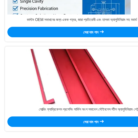
কাস্টম OEM সমাধানের জন্য একক গহ্বর, জারা প্রতিরোধী এবং হালকা অ্যালুমিনিয়াম সহ যথার্
সেরা দাম পান
সোল্ডিং ফ্যাব্রিকেশন প্রসেসিং সার্ভিস অংশ সমাবেশ স্টেইনলেস স্টীল অ্যালুমিনিয়াম পেই
সেরা দাম পান