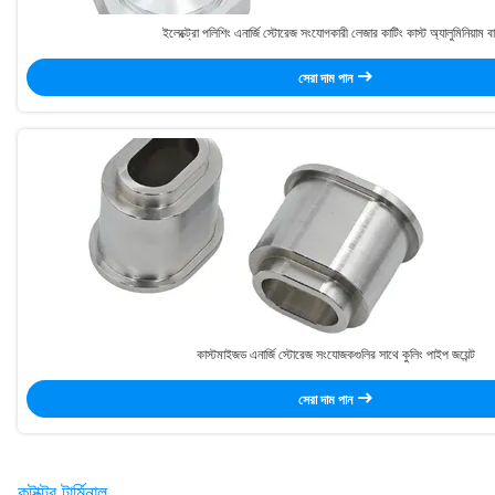
ইলেক্ট্রো পলিশিং এনার্জি স্টোরেজ সংযোগকারী লেজার কাটিং কাস্ট অ্যালুমিনিয়াম ব
সেরা দাম পান
কাস্টমাইজড এনার্জি স্টোরেজ সংযোজকগুলির সাথে কুলিং পাইপ জয়েন্ট
সেরা দাম পান
কন্টাক্টর টার্মিনাল