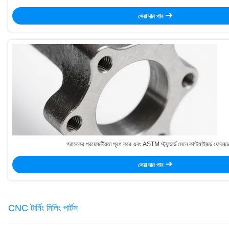
সেরা দাম পান
গ্রাহকের প্রয়োজনীয়তা পূরণ করে এবং ASTM স্ট্যান্ডার্ড মেনে কাস্টমাইজড ফোরজ
সেরা দাম পান
CNC টার্নিং মিলিং পার্টস