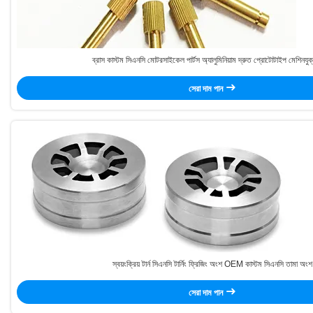
ব্রাস কাস্টম সিএনসি মোটরসাইকেল পার্টস অ্যালুমিনিয়াম দ্রুত প্রোটোটাইপ মেশিনযু
সেরা দাম পান
স্বয়ংক্রিয় টার্ন সিএনসি টার্নিং ফ্রিজিং অংশ OEM কাস্টম সিএনসি তামা অংশ
সেরা দাম পান