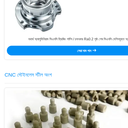
যথার্থ অ্যালুমিনিয়াম সিএনসি ফ্রিজিং পার্টস / চমৎকার Ra0.2 পৃষ্ঠ শেষ সিএনসি মেশিনযুক্ত অ্
সেরা দাম পান
CNC স্টেইনলেস স্টীল অংশ