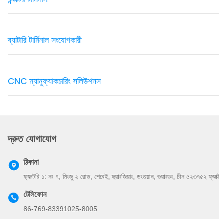
ব্যাটারি টার্মিনাল সংযোগকারী
CNC ম্যানুফ্যাকচারিং সলিউশনস
দ্রুত যোগাযোগ
ঠিকানা
ফ্যাক্টরি ১: নং ৭, মিংজু ২ রোড, শেবেই, হুয়াংজিয়াং, ডংগুয়ান, গুয়াংডং, চীন ৫২৩৭৫২ ফ্যা
টেলিফোন
86-769-83391025-8005