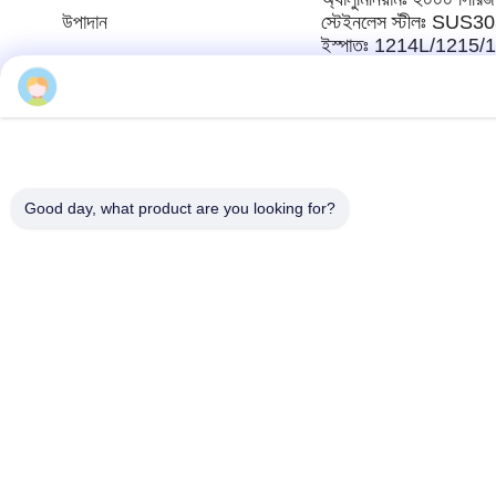
উপাদান
স্টেইনলেস স্টীলঃ SU
ইস্পাতঃ 1214L/1215
প্লাস্টিকঃ অ্যাসেটাল/পিও
Kristen
উপরিভাগ
অ্যানোডাইজড, মণিকণা বিস্ফোর
চিকিৎসা
প্যাসিভেশন, ইলেক্ট্রোফোরেস
Good day, what product are you looking for?
সহনশীলতা
+/- 0.001 মিমি
অঙ্কন
এসটিপি, স্টেপ, এলজিএস, এ
অনুমোদিত
লিড টাইম
নমুনার জন্য 1-3 সপ্তাহ, 
গুণমান
আইএসও ৯০০১।2015এস
আশ্বাস
অর্থ প্রদান