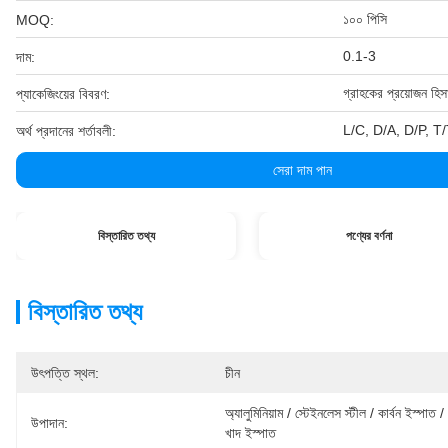
১০০ পিসি
MOQ:
0.1-3
দাম:
গ্রাহকের প্রয়োজন হিস
প্যাকেজিংয়ের বিবরণ:
L/C, D/A, D/P, T/T, ও
অর্থ প্রদানের শর্তাবলী:
সেরা দাম পান
বিস্তারিত তথ্য
পণ্যের বর্ণনা
বিস্তারিত তথ্য
উৎপত্তি স্থল:
চীন
অ্যালুমিনিয়াম / স্টেইনলেস স্টীল / কার্বন ইস্পাত / 
উপাদান:
খাদ ইস্পাত