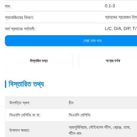
0.1-3
দাম:
গ্রাহকের প্রয়োজন হিস
প্যাকেজিংয়ের বিবরণ:
L/C, D/A, D/P, T/T, ও
অর্থ প্রদানের শর্তাবলী:
সেরা দাম পান
বিস্তারিত তথ্য
পণ্যের বর্ণনা
বিস্তারিত তথ্য
উৎপত্তি স্থল:
চীন
সিএনসি মেশিনিং বা না:
সিএনসি মেশিনিং
অ্যালুমিনিয়াম, স্টেইনলেস স্টীল, ব্রোঞ্জ, তামা, 
উপাদান ক্ষমতা:
স্টীল খাদ