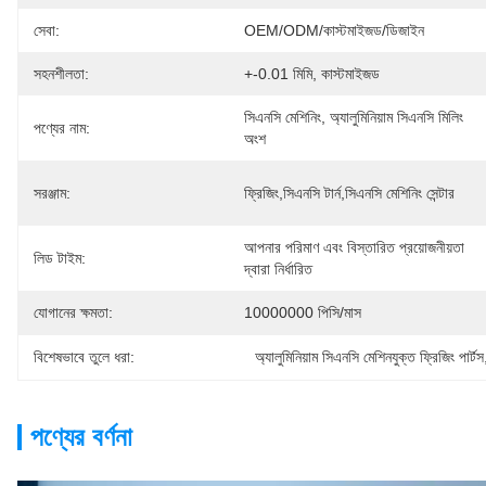
সেবা:
OEM/ODM/কাস্টমাইজড/ডিজাইন
সহনশীলতা:
+-0.01 মিমি, কাস্টমাইজড
সিএনসি মেশিনিং, অ্যালুমিনিয়াম সিএনসি মিলিং 
পণ্যের নাম:
অংশ
সরঞ্জাম:
ফ্রিজিং,সিএনসি টার্ন,সিএনসি মেশিনিং সেন্টার
আপনার পরিমাণ এবং বিস্তারিত প্রয়োজনীয়তা 
লিড টাইম:
দ্বারা নির্ধারিত
যোগানের ক্ষমতা:
10000000 পিসি/মাস
বিশেষভাবে তুলে ধরা:
অ্যালুমিনিয়াম সিএনসি মেশিনযুক্ত ফ্রিজিং পার্টস
পণ্যের বর্ণনা