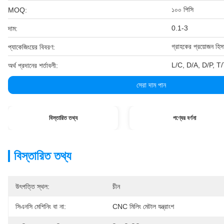
১০০ পিসি
MOQ:
0.1-3
দাম:
গ্রাহকের প্রয়োজন হিস
প্যাকেজিংয়ের বিবরণ:
L/C, D/A, D/P, T/T, ও
অর্থ প্রদানের শর্তাবলী:
সেরা দাম পান
বিস্তারিত তথ্য
পণ্যের বর্ণনা
বিস্তারিত তথ্য
উৎপত্তি স্থল:
চীন
সিএনসি মেশিনিং বা না:
CNC মিলিং মেটাল যন্ত্রাংশ