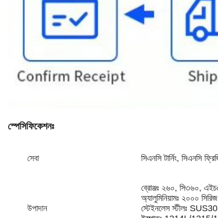
স্পেসিফিকেশনঃ
সেবা
সিএনসি টার্নিং, সিএনসি ফ্রিজ
ব্রোঞ্জঃ ২৬০, সি৩৬০, এ
অ্যালুমিনিয়ামঃ ২০০০ সির
উপাদান
স্টেইনলেস স্টীলঃ SU