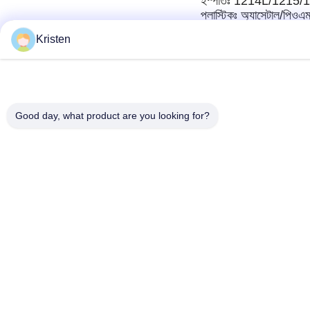
ইস্পাতঃ 1214L/1215
প্লাস্টিকঃ অ্যাসেটাল/পিও
Kristen
উপরিভাগ
অ্যানোডাইজড, মণিকণা বিস্ফোর
চিকিৎসা
প্যাসিভেশন, ইলেক্ট্রোফোরেস
সহনশীলতা
+/- 0.001 মিমি
Good day, what product are you looking for?
অঙ্কন
এসটিপি, স্টেপ, এলজিএস, এ
অনুমোদিত
লিড টাইম
নমুনার জন্য 1-3 সপ্তাহ, 
গুণমান
আইএসও ৯০০১।2015এস
আশ্বাস
অর্থ প্রদান
ট্রেড অ্যাসুরেন্স, টিটি/ওয়েস
মেয়াদ