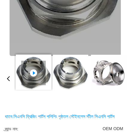
ধাতব সিএনসি ফ্রিজিং পার্টস পলিশিং পৃষ্ঠতল স্টেইনলেস স্টীল সিএনসি পার্টস
OEM ODM
ব্র্যান্ড নাম: