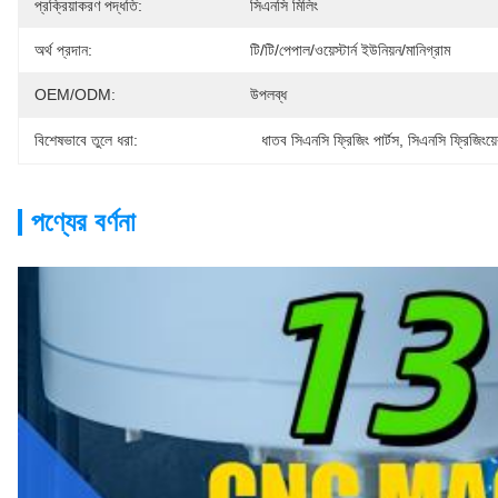
প্রক্রিয়াকরণ পদ্ধতি:
সিএনসি মিলিং
অর্থ প্রদান:
টি/টি/পেপাল/ওয়েস্টার্ন ইউনিয়ন/মানিগ্রাম
OEM/ODM:
উপলব্ধ
বিশেষভাবে তুলে ধরা:
ধাতব সিএনসি ফ্রিজিং পার্টস
, 
সিএনসি ফ্রিজিংয
পণ্যের বর্ণনা