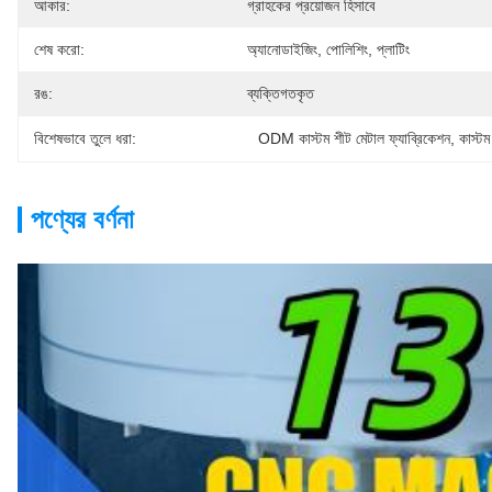
আকার:
গ্রাহকের প্রয়োজন হিসাবে
শেষ করো:
অ্যানোডাইজিং, পোলিশিং, প্লাটিং
রঙ:
ব্যক্তিগতকৃত
বিশেষভাবে তুলে ধরা:
ODM কাস্টম শীট মেটাল ফ্যাব্রিকেশন
, 
কাস্টম
পণ্যের বর্ণনা