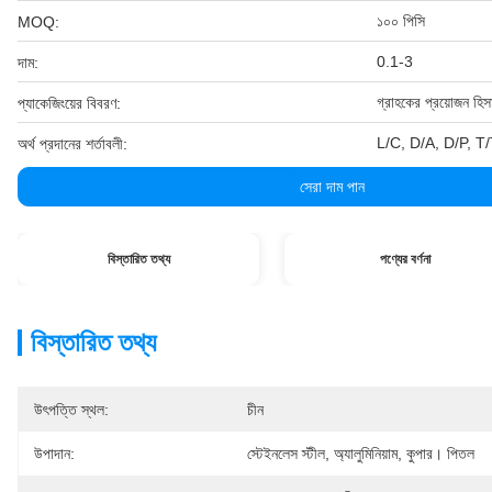
১০০ পিসি
MOQ:
0.1-3
দাম:
গ্রাহকের প্রয়োজন হিস
প্যাকেজিংয়ের বিবরণ:
L/C, D/A, D/P, T/T, ও
অর্থ প্রদানের শর্তাবলী:
সেরা দাম পান
বিস্তারিত তথ্য
পণ্যের বর্ণনা
বিস্তারিত তথ্য
উৎপত্তি স্থল:
চীন
উপাদান:
স্টেইনলেস স্টীল, অ্যালুমিনিয়াম, কুপার। পিতল