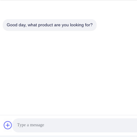
ইস্পাতঃ 1214L/1215
প্লাস্টিকঃ অ্যাসেটাল/পিও
উপরিভাগ
অ্যানোডাইজড, মণিকণা বিস্ফোর
Good day, what product are you looking for?
চিকিৎসা
প্যাসিভেশন, ইলেক্ট্রোফোরেস
সহনশীলতা
+/- 0.001 মিমি
অঙ্কন
এসটিপি, স্টেপ, এলজিএস, এ
অনুমোদিত
লিড টাইম
নমুনার জন্য 1-3 সপ্তাহ, 
গুণমান
আইএসও ৯০০১।2015এস
আশ্বাস
অর্থ প্রদান
ট্রেড অ্যাসুরেন্স, টিটি/ওয়েস
মেয়াদ