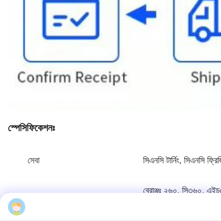
স্পেসিফিকেশনঃ
সেবা
সিএনসি টার্নিং, সিএনসি ফ্রিজ
ব্রোঞ্জঃ ২৬০, সি৩৬০, এ
অ্যালুমিনিয়ামঃ ২০০০ সির
Kristen
উপাদান
স্টেইনলেস স্টীলঃ SU