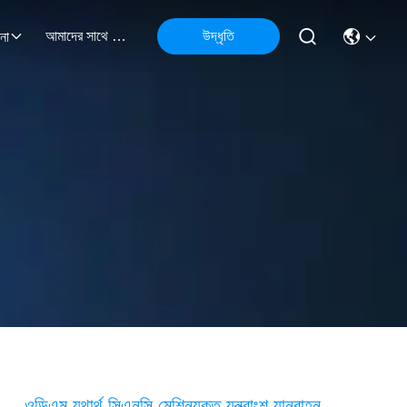
আমাদের সাথে যোগাযোগ
উদ্ধৃতি
না
ওডিএম যথার্থ সিএনসি মেশিনযুক্ত যন্ত্রাংশ যানবাহন