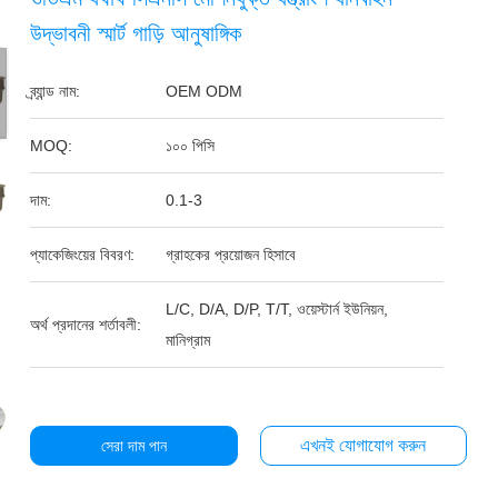
উদ্ভাবনী স্মার্ট গাড়ি আনুষাঙ্গিক
ব্র্যান্ড নাম:
OEM ODM
MOQ:
১০০ পিসি
দাম:
0.1-3
প্যাকেজিংয়ের বিবরণ:
গ্রাহকের প্রয়োজন হিসাবে
L/C, D/A, D/P, T/T, ওয়েস্টার্ন ইউনিয়ন,
অর্থ প্রদানের শর্তাবলী:
মানিগ্রাম
এখনই যোগাযোগ করুন
সেরা দাম পান