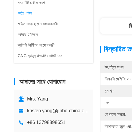
নমন শীট মেটাল অংশ
অটো পার্টস
শক্তি সংগ্রহস্থল সংযোগকারী
ব
কন্টাক্টর টার্মিনাল
ব্যাটারি টার্মিনাল সংযোগকারী
বিস্তারিত ত
CNC ম্যানুফ্যাকচারিং সলিউশনস
উৎপত্তি স্থল:
সিএনসি মেশিনিং বা ন
আমাদের সাথে যোগাযোগ
মূল শব্দ:
Mrs. Yang
সেবা:
kristen.yang@jinbo-china.com
যোগানের ক্ষমতা:
+86 13798898651
বিশেষভাবে তুলে ধরা: