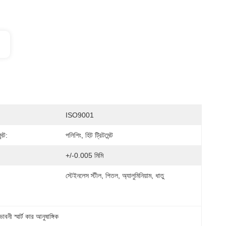
ISO9001
ন্ট:
পলিশিং, হিট ট্রিটমেন্ট
+/-0.005 মিমি
স্টেইনলেস স্টীল, পিতল, অ্যালুমিনিয়াম, ধাতু
ভাবনী স্মার্ট কার আনুষাঙ্গিক