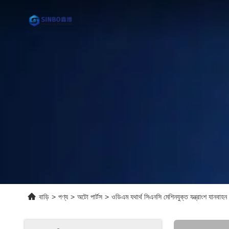
বাড়ি
>
পণ্য
>
অটো পার্টস
>
ওডিএম যথার্থ সিএনসি মেশিনযুক্ত যন্ত্রাংশ যানবাহন উদ