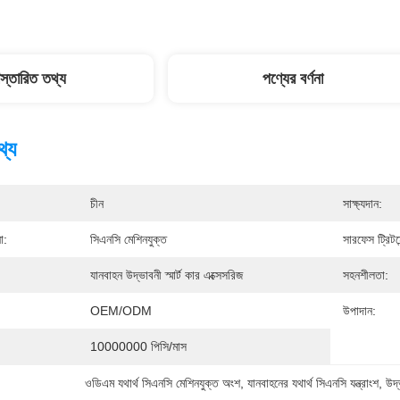
িস্তারিত তথ্য
পণ্যের বর্ণনা
থ্য
চীন
সাক্ষ্যদান:
া:
সিএনসি মেশিনযুক্ত
সারফেস ট্রিটমে
যানবাহন উদ্ভাবনী স্মার্ট কার এক্সেসরিজ
সহনশীলতা:
OEM/ODM
উপাদান:
10000000 পিসি/মাস
ওডিএম যথার্থ সিএনসি মেশিনযুক্ত অংশ
, 
যানবাহনের যথার্থ সিএনসি যন্ত্রাংশ
, 
উদ্