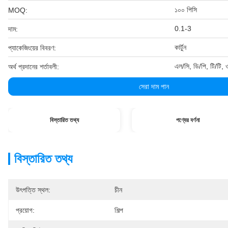
১০০ পিসি
MOQ:
0.1-3
দাম:
কার্টুন
প্যাকেজিংয়ের বিবরণ:
এল/সি, ডি/পি, টি/টি, ওয
অর্থ প্রদানের শর্তাবলী:
সেরা দাম পান
বিস্তারিত তথ্য
পণ্যের বর্ণনা
বিস্তারিত তথ্য
উৎপত্তি স্থল:
চীন
প্রয়োগ:
শিল্প