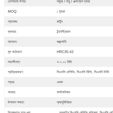
ডেলিভারি উপায়:
সমুদ্র / বায়ু / এক্সপ্রেস দ্বারা
MOQ:
১ টুকরা
প্যাকেজ:
কার্টুন
ব্যবহার:
ইন্ডাস্ট্রিয়াল
আবেদন:
যন্ত্রপাতি
মূল কঠোরতা:
HRC35-42
সহনশীলতা:
+-০.০১ মিমি
প্রক্রিয়াকরণ:
সিএনসি মেশিনিং, সিএনসি মিলিং, সিএনসি টার্নিং
গহ্বর:
একক
আকার:
কাস্টমাইজড
উপাদান ক্ষমতা:
অ্যালুমিনিয়াম
বিশেষভাবে তুলে ধরা:
অনলাইন সিএনসি মেশিনিং পরিষেবা
, 
সিএনসি মেশ