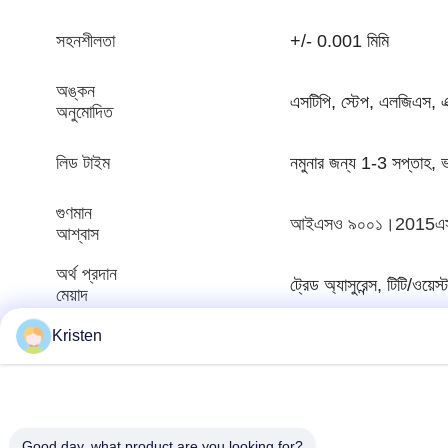
সহনশীলতা
+/- 0.001 মিমি
অঙ্কন
এসটিপি, স্টেপ, এলজিএস, এ
অনুমোদিত
লিড টাইম
নমুনার জন্য 1-3 সপ্তাহ, 
গুণমান
আইএসও ৯০০১।2015এস
আশ্বাস
অর্থ প্রদান
ট্রেড অ্যাসুরেন্স, টিটি/ওয়েস
মেয়াদ
Kristen
দাম
আলোচনাযোগ্য
সরবরাহ
10000000pcs/মাস
সক্ষমতা
Good day, what product are you looking for?