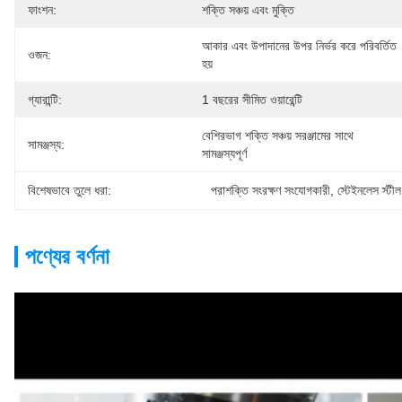
ফাংশন:
শক্তি সঞ্চয় এবং মুক্তি
আকার এবং উপাদানের উপর নির্ভর করে পরিবর্তিত 
ওজন:
হয়
গ্যারান্টি:
1 বছরের সীমিত ওয়ারেন্টি
বেশিরভাগ শক্তি সঞ্চয় সরঞ্জামের সাথে 
সামঞ্জস্য:
সামঞ্জস্যপূর্ণ
বিশেষভাবে তুলে ধরা:
পরাশক্তি সংরক্ষণ সংযোগকারী
, 
স্টেইনলেস স্টীল 
পণ্যের বর্ণনা