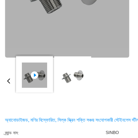
অ্যানোডাইজড, মণির বিস্ফোরিত, সিল্ক স্ক্রিন শক্তি সঞ্চয় সংযোগকারী স্টেইনলেস স্টীল ধ
SINBO
ব্র্যান্ড নাম: