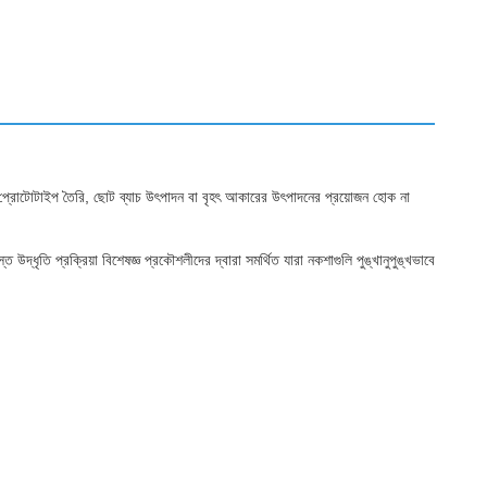
র প্রোটোটাইপ তৈরি, ছোট ব্যাচ উৎপাদন বা বৃহৎ আকারের উৎপাদনের প্রয়োজন হোক না
দ্ধৃতি প্রক্রিয়া বিশেষজ্ঞ প্রকৌশলীদের দ্বারা সমর্থিত যারা নকশাগুলি পুঙ্খানুপুঙ্খভাবে