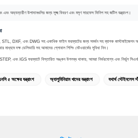
ং এবং অভ্যন্তরীণ উপাদানগুলির জন্য সূক্ষ্ম বিবরণ এবং মসৃণ সারফেস ফিনিশ সহ জটিল যন্ত্রাংশ।
বা
, DXF, এবং DWG সহ একাধিক ফাইল ফরম্যাটের জন্য সমর্থন সহ ব্যাপক কাস্টমাইজেশন অফার করি
েবার মাধ্যমে দক্ষ ডেলিভারি সহ আমাদের গ্লোবাল শিপিং নেটওয়ার্কের সুবিধা নিন।
 এবং IGS ফরম্যাটে বিস্তারিত অঙ্কন উপলব্ধ থাকায়, আমরা নির্ভরযোগ্য এবং নির্ভুল সিএনসি মে
নসি ৫ অক্ষের যন্ত্রাংশ
অ্যালুমিনিয়াম খাদের যন্ত্রাংশ
যথার্থ স্টেইনলেস স্ট