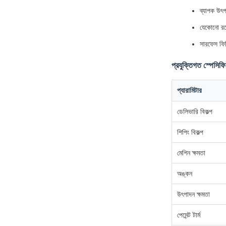
ব্যাপক উৎপ
যেকোনো রঙ
সারফেস ফিন
প্রযুক্তিগত স্পেসিফ
প্যারামিটার
ডেলিভারি বিকল্প
শিপিং বিকল্প
মেশিন ক্ষমতা
অঙ্কন
উৎপাদন ক্ষমতা
পেমেন্ট টার্ম