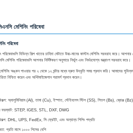
এনসি মেশিনিং পরিষেবা
িনিং পরিষেবা
 পরিষেবাগুলি বিভিন্ন শিল্প খাতের চাহিদা মেটাতে উচ্চ-মানের কাস্টম মেশিনিং সরবরাহ করে। আপনা
ি মেশিনিং পরিষেবাগুলি আপনার নির্দিষ্টকরণ অনুসারে নির্ভুল এবং নির্ভরযোগ্য যন্ত্রাংশ সরবরাহ করে।
নিং অঙ্কন পাওয়ার পর ২ থেকে ১২ ঘন্টার মধ্যে দ্রুত উদ্ধৃতি সময় প্রদান করি। আমাদের সুবিন্যস্ত উ
কারিতা নিশ্চিত করেন এবং অপ্টিমাইজেশান পরামর্শ প্রদান করেন।
িকল্প: অ্যালুমিনিয়াম (Al), তামা (Cu), ইস্পাত, স্টেইনলেস স্টিল (SS), পিতল (Bs), ব্রোঞ্জ (Bz)
ইল ফরম্যাট: STEP, IGES, STL, DXF, DWG
বিকল্প: DHL, UPS, FedEx, সি ফ্রেইট, এবং অন্যান্য শিপিং পদ্ধতি
মতা: প্রতি মাসে ১০০০ পিসের বেশি