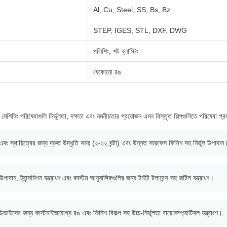
Al, Cu, Steel, SS, Bs, Bz
STEP, IGES, STL, DXF, DWG
পলিশিং, শট ব্লাস্টিং
যেকোনো রঙ
েশিনিং পরিষেবাগুলি নির্ভুলতা, দক্ষতা এবং নমনীয়তার প্রয়োজন এমন বিস্তৃত শিল্পগুলিতে পরিষেবা প্র
 এবং স্থায়িত্বের জন্য দ্রুত উদ্ধৃতি সময় (২-১২ ঘন্টা) এবং উন্নত সারফেস ফিনিশ সহ নির্ভুল উপাদান
উপাদান, ট্রান্সমিশন যন্ত্রাংশ এবং কাস্টম আনুষাঙ্গিকগুলির জন্য টাইট টলারেন্স সহ জটিল যন্ত্রাংশ।
ভাইসের জন্য কাস্টমাইজযোগ্য রঙ এবং ফিনিশ বিকল্প সহ উচ্চ-নির্ভুলতা বায়োকম্প্যাটিবল যন্ত্রাংশ।