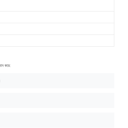
দান করে:
।