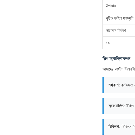
উপাদান
গৃহীত ফাইল ফরম্যাট
সারফেস ফিনিশ
রঙ
শিল্প অ্যাপ্লিকেশন
আমাদের কাস্টম সিএনসি ম
মহাকাশ:
কর্মক্ষমতা
স্বয়ংচালিত:
ইঞ্জিন 
চিকিৎসা:
চিকিৎসা ডি