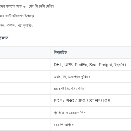
াদন ক্ষমতার জন্য ৬০ সেট সিএনসি মেশিন
ের কাস্টমাইজেশন উপলব্ধ
িশ: পলিশিং, শট ব্লাস্টিং
িকেশন
বিস্তারিত
DHL, UPS, FedEx, Sea, Freight, ইত্যাদি।
এয়ার, সি, এক্সপ্রেস কুরিয়ার
৬০ সেট সিএনসি মেশিন
PDF / PNG / JPG / STEP / IGS
প্রতি মাসে ১০০০+ পিস
১০০% অগ্রিম