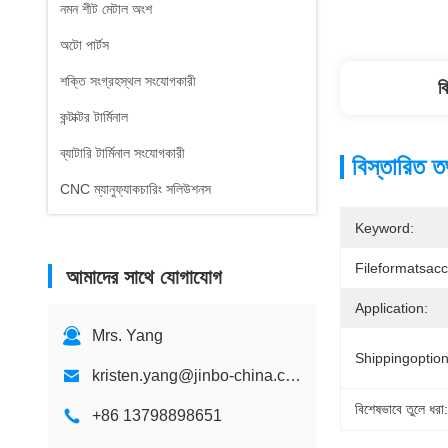
নমন শীট মেটাল অংশ
অটো পার্টস
শক্তি সংগ্রহস্থল সংযোগকারী
ব
কন্টাক্টর টার্মিনাল
ব্যাটারি টার্মিনাল সংযোগকারী
বিস্তারিত ত
CNC ম্যানুফ্যাকচারিং সলিউশনস
Keyword:
Fileformatsac
আমাদের সাথে যোগাযোগ
Application:
Mrs. Yang
Shippingoption
kristen.yang@jinbo-china.com
বিশেষভাবে তুলে ধরা:
+86 13798898651