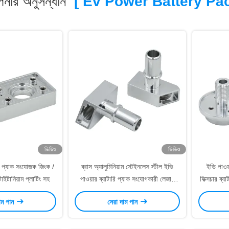
নার অনুসন্ধান
[ Ev Power Battery Pac
ভিডিও
ভিডিও
রি প্যাক সংযোজক জিংক /
ব্রাস অ্যালুমিনিয়াম স্টেইনলেস স্টীল ইভি
ইভি পাওয়
াইটানিয়াম প্লাটিং সহ
পাওয়ার ব্যাটারি প্যাক সংযোগকারী লেজার
ফিক্সচার ব্য
কাটিং, বাঁক, স্পিনিং সঙ্গে
াম পান
সেরা দাম পান