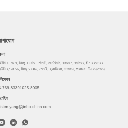
যোগাযোগ
কানা
যাক্টরি ১: নং ৭, মিংজু ২ রোড, শেবেই, হুয়াংজিয়াং, ডংগুয়ান, গুয়াংডং, চীন ৫২৩৭৫২
যাক্টরি ২: নং ১৯, মিংজু ১ রোড, শেবেই, হুয়াংজিয়াং, ডংগুয়ান, গুয়াংডং, চীন ৫২৩৭৫২
েলিফোন
6-769-83391025-8005
-মেইল
risten.yang@jinbo-china.com