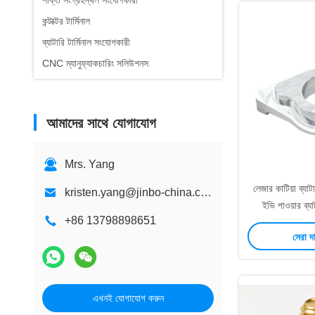
শক্তি সংগ্রহস্থল সংযোগকারী
কন্টাক্টর টার্মিনাল
ব্যাটারি টার্মিনাল সংযোগকারী
CNC ম্যানুফ্যাকচারিং সলিউশনস
আমাদের সাথে যোগাযোগ
Mrs. Yang
লেজার কাটিয়া ব্যাট
kristen.yang@jinbo-china.com
ইভি পাওয়ার ব্য
+86 13798898651
সেরা দ
এখনই যোগাযোগ করুন