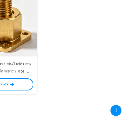
ওয়ার কানেক্টরগুলির জন্য
ং যথার্থতার সাথে কোল্ড
 টার্মিনাল ফিটিং
াম পান
1