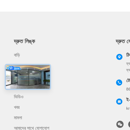
দ্রুত লিঙ্ক
দ্রুত 
বাড়ি
ঠি
ফ্
আমাদের সম্বন্ধে
ফ্
পণ্য
ট
প্রয়োগ
8
ভিডিও
ই
খবর
k
মামলা
আমাদের সাথে যোগাযোগ